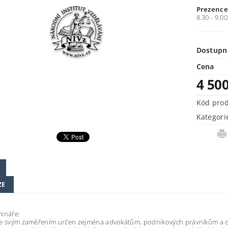
Prezenc
8.30 - 9.00
Dostupn
Cena
4 50
Kód pro
Kategori
ZE
mináře:
je svým zaměřením určen zejména advokátům, podnikových právníkům a o