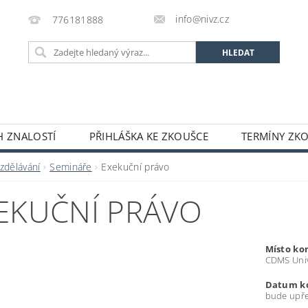
info@nivz.cz
776181888
 ZNALOSTÍ
PŘIHLÁŠKA KE ZKOUŠCE
TERMÍNY ZK
zdělávání
Semináře
Exekuční právo
EKUČNÍ PRÁVO
Místo ko
CDMS Unive
Datum k
bude upř