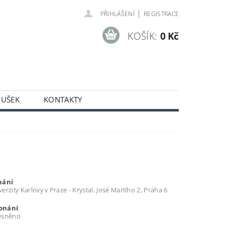
|
PŘIHLÁŠENÍ
REGISTRACE
KOŠÍK:
0 Kč
OUŠEK
KONTAKTY
nání
:
rzity Karlovy v Praze - Krystal, José Martího 2, Praha 6
onání
:
esněno