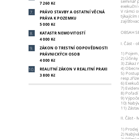
seminář p
7 260 Kč
exekuční 
V rámci o
PRÁVO STAVBY A OSTATNÍ VĚCNÁ
týkajícím
PRÁVA K POZEMKU
zajišťova
5 000 Kč
OBSAH S
KATASTR NEMOVITOSTÍ
4 000 Kč
I. Část - 
ZÁKON O TRESTNÍ ODPOVĚDNOSTI
1) Pojem 
PRÁVNICKÝCH OSOB
2) Účinky
4 000 Kč
3) Zákaz 
4) Obecné
REALITNÍ ZÁKON V REALITNÍ PRAXI
5) Postup
3 800 Kč
resp.zříz
6) Exekuč
7) Eviden
8) Pořadí
9) Výpoče
10) Nabýv
11) Zásta
II. Část 
1) Prodej
2) Nabývá