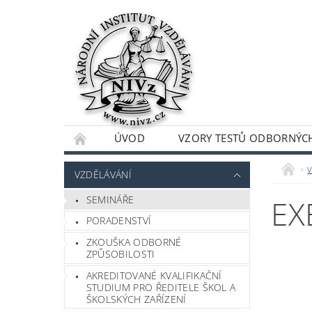
ÚVOD
VZORY TESTŮ ODBORNÝCH
v
VZDĚLÁVÁNÍ
SEMINÁŘE
EX
PORADENSTVÍ
ZKOUŠKA ODBORNÉ
ZPŮSOBILOSTI
AKREDITOVANÉ KVALIFIKAČNÍ
STUDIUM PRO ŘEDITELE ŠKOL A
ŠKOLSKÝCH ZAŘÍZENÍ