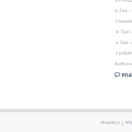
3) Přímý 
III. Část
1) Notářs
IV. Část –
V. Část -
V průběh
Buďte prv
Při
Shoptet.cz
|
Můj