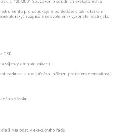
e zák. č. 120/2001 Sb., zákon o soudních exekutorech a
 instrumentu pro uspokojení pohledávek, tak i otázkám
 exekutorských zápisům se svolením k vykonatelnosti (jako
le OSŘ
 a výjimky z tohoto zákazu
ízení exekuce a exekučního příkazu prodejem nemovitostí,
áhaného nároku
a
dle § 44a odst. 4 exekučního řádu)