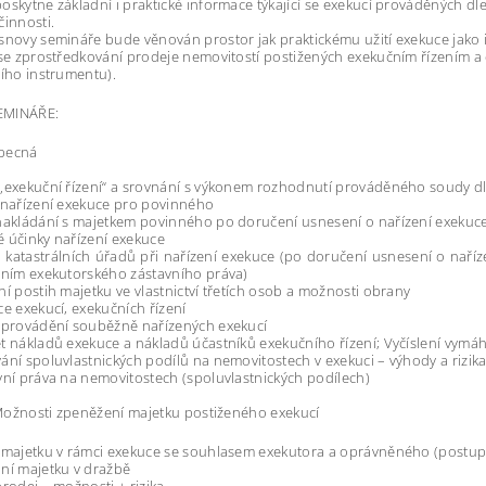
oskytne základní i praktické informace týkající se exekucí prováděných dl
činnosti.
snovy semináře bude věnován prostor jak praktickému užití exekuce jako
 se zprostředkování prodeje nemovitostí postižených exekučním řízením a
cího instrumentu).
EMINÁŘE:
obecná
„exekuční řízení“ a srovnání s výkonem rozhodnutí prováděného soudy d
 nařízení exekuce pro povinného
nakládání s majetkem povinného po doručení usnesení o nařízení exekuce
 účinky nařízení exekuce
 katastrálních úřadů při nařízení exekuce (po doručení usnesení o nař
ením exekutorského zástavního práva)
ní postih majetku ve vlastnictví třetích osob a možnosti obrany
ce exekucí, exekučních řízení
 provádění souběžně nařízených exekucí
t nákladů exekuce a nákladů účastníků exekučního řízení; Vyčíslení vym
ání spoluvlastnických podílů na nemovitostech v exekuci – výhody a rizik
vní práva na nemovitostech (spoluvlastnických podílech)
- Možnosti zpeněžení majetku postiženého exekucí
 majetku v rámci exekuce se souhlasem exekutora a oprávněného (postup 
ní majetku v dražbě