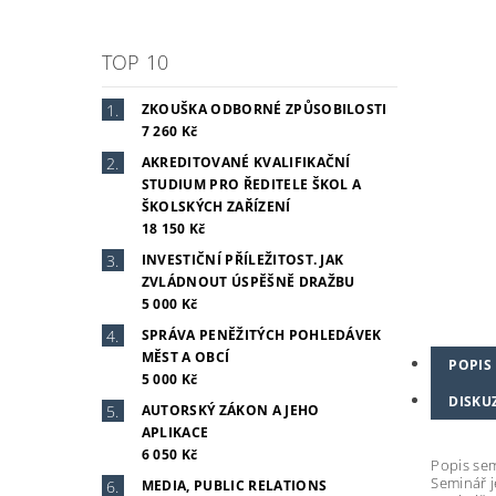
TOP 10
ZKOUŠKA ODBORNÉ ZPŮSOBILOSTI
7 260 Kč
AKREDITOVANÉ KVALIFIKAČNÍ
STUDIUM PRO ŘEDITELE ŠKOL A
ŠKOLSKÝCH ZAŘÍZENÍ
18 150 Kč
INVESTIČNÍ PŘÍLEŽITOST. JAK
ZVLÁDNOUT ÚSPĚŠNĚ DRAŽBU
5 000 Kč
SPRÁVA PENĚŽITÝCH POHLEDÁVEK
MĚST A OBCÍ
POPIS
5 000 Kč
DISKU
AUTORSKÝ ZÁKON A JEHO
APLIKACE
6 050 Kč
Popis se
Seminář 
MEDIA, PUBLIC RELATIONS