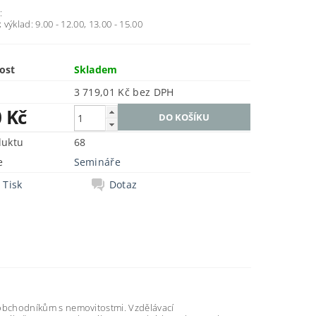
e
:
; výklad: 9.00 - 12.00, 13.00 - 15.00
ost
Skladem
3 719,01 Kč bez DPH
0 Kč
duktu
68
e
Semináře
Tisk
Dotaz
bchodníkům s nemovitostmi. Vzdělávací