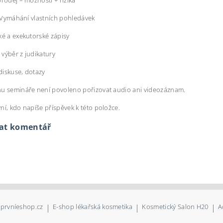
prodej – možnosti + rizika
 – Vymáhání vlastních pohledávek
ké a exekutorské zápisy
 výběr z judikatury
 diskuse, dotazy
u semináře není povoleno pořizovat audio ani videozáznam.
ní, kdo napíše příspěvek k této položce.
dat komentář
prvníeshop.cz
|
E-shop lékařská kosmetika
|
Kosmetický Salon H20
|
A