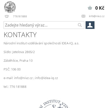
0 Kč
info@nivz.cz
776181888
KONTAKTY
Národní institut vzdělávání společnosti IDEA-IQ, a.s.
Sídlo: Jetelova 2865/2
Záběhlice, Praha 10
PSČ: 106 00
e-mail: info@nivz.cz ; info@idea-iq.cz
tel.: 776 181888