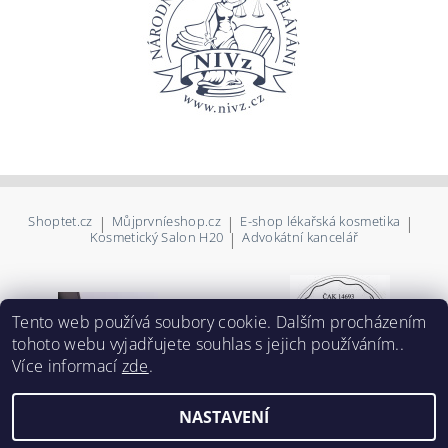
Shoptet.cz
|
Můjprvníeshop.cz
|
E-shop lékařská kosmetika
|
Kosmetický Salon H20
|
Advokátní kancelář
Tento web používá soubory cookie. Dalším procházením
tohoto webu vyjadřujete souhlas s jejich používáním..
Více informací
zde
.
NASTAVENÍ
2026 ©
NIVz společnosti IDEA-IQ, a.s.
, všechna práva vyhrazena