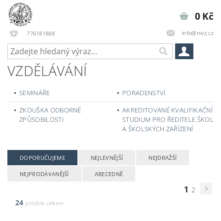
0 Kč
info@nivz.cz
776181888
VZDĚLÁVÁNÍ
SEMINÁŘE
PORADENSTVÍ
ZKOUŠKA ODBORNÉ
AKREDITOVANÉ KVALIFIKAČNÍ
ZPŮSOBILOSTI
STUDIUM PRO ŘEDITELE ŠKOL
A ŠKOLSKÝCH ZAŘÍZENÍ
DOPORUČUJEME
NEJLEVNĚJŠÍ
NEJDRAŽŠÍ
NEJPRODÁVANĚJŠÍ
ABECEDNĚ
1
2
24
položek celkem