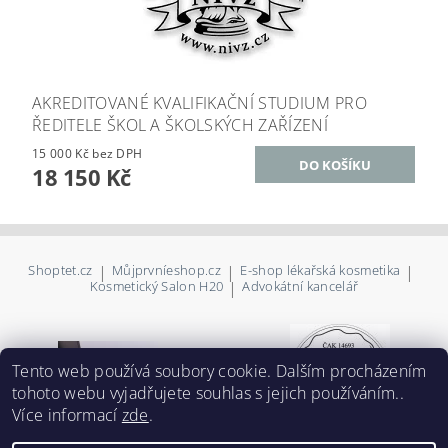
AKREDITOVANÉ KVALIFIKAČNÍ STUDIUM PRO
ŘEDITELE ŠKOL A ŠKOLSKÝCH ZAŘÍZENÍ
15 000 Kč bez DPH
18 150 Kč
Shoptet.cz
|
Můjprvníeshop.cz
|
E-shop lékařská kosmetika
|
Kosmetický Salon H20
|
Advokátní kancelář
Tento web používá soubory cookie. Dalším procházením
tohoto webu vyjadřujete souhlas s jejich používáním..
Více informací
zde
.