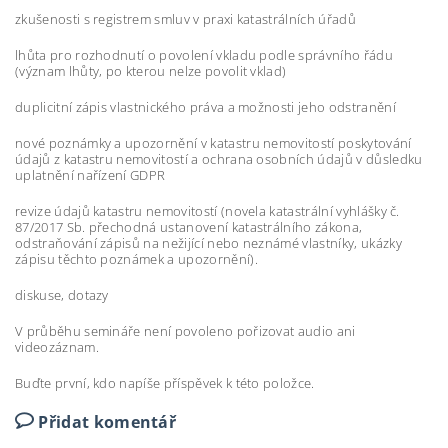
zkušenosti s registrem smluv v praxi katastrálních úřadů
lhůta pro rozhodnutí o povolení vkladu podle správního řádu
(význam lhůty, po kterou nelze povolit vklad)
duplicitní zápis vlastnického práva a možnosti jeho odstranění
nové poznámky a upozornění v katastru nemovitostí poskytování
údajů z katastru nemovitostí a ochrana osobních údajů v důsledku
uplatnění nařízení GDPR
revize údajů katastru nemovitostí (novela katastrální vyhlášky č.
87/2017 Sb. přechodná ustanovení katastrálního zákona,
odstraňování zápisů na nežijící nebo neznámé vlastníky, ukázky
zápisu těchto poznámek a upozornění).
diskuse, dotazy
V průběhu semináře není povoleno pořizovat audio ani
videozáznam.
Buďte první, kdo napíše příspěvek k této položce.
Přidat komentář