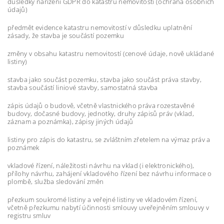
důsledky nařízení GDPR do katastru nemovitostí (ochrana osobních
údajů)
předmět evidence katastru nemovitostí v důsledku uplatnění
zásady, že stavba je součástí pozemku
změny v obsahu katastru nemovitostí (cenové údaje, nově ukládané
listiny)
stavba jako součást pozemku, stavba jako součást práva stavby,
stavba součástí liniové stavby, samostatná stavba
zápis údajů o budově, včetně vlastnického práva rozestavěné
budovy, dočasné budovy, jednotky, druhy zápisů práv (vklad,
záznam a poznámka), zápisy jiných údajů
listiny pro zápis do katastru, se zvláštním zřetelem na výmaz práv a
poznámek
vkladové řízení, náležitosti návrhu na vklad (i elektronického),
přílohy návrhu, zahájení vkladového řízení bez návrhu informace o
plombě, služba sledování změn
přezkum soukromé listiny a veřejné listiny ve vkladovém řízení,
včetně přezkumu nabytí účinnosti smlouvy uveřejněním smlouvy v
registru smluv