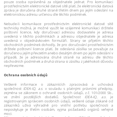
pouze osoba oprávněná za objednatele jednat. Pro komunikaci
prostřednictvím elektronické datové sítě platí, že elektronická datová
zpráva je doručena druhé straně třetím dnem po jejím odeslání na
elektronickou adresu určenou dle těchto podmínek.
Nebude-li komunikace prostřednictvím elektronické datové sítě
technicky možná, je možné využít ke vzájemné komunikaci držitele
poštovní licence, kdy doručovací adresou dodavatele je adresa
uvedená v těchto podmínkách a adresou objednatele je adresa
uvedená v objednávkovém formuláři. Strany se přijetím těchto
obchodních podmínek dohodly, že pro doručování prostřednictvím
držitele poštovní licence platí, že odeslaná zásilka se považuje za
doručenou jejím převzetím anebo desátým dnem po jejím odeslání v
případě, že je adresována druhé straně na adresu dle těchto
obchodních podmínek a druhá strana si zásilku z jakéhokoli důvodu
nepřevezme.
Ochrana osobních údajů
Veškeré informace o zákaznících zpracovává a uchovává
společnost
IDEA-IQ, a.s.
v souladu s platnými právními předpisy,
zejména se zákonem o ochraně osobních údajů, z.č. 101/2000 Sb.,
ve znění pozdějších dodatků. Společnost
IDEA-IQ, a.s.
je
registrovaným správcem osobních údajů, veškeré údaje získané od
zákazníků užívá výhradně pro vnitřní potřebu společnosti a
neposkytuje je třetím osobám, vyjma požadavků orgánů veřejné
moci.