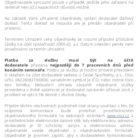
Objednavatele vyrozumí pouze v případě, jestliže jeho zařazení na
seminář není již z kapacitních důvodů možné.
Na základě Vámi uhrazené objednávky vystaví dodavatel daňový
doklad. Tento doklad se nezasílá ale je předán objednateli při
prezenci.
Termínem uhrazení ceny objednávky se rozumí připsání příslušné
částky na účet společnosti
IDEA-IQ, a.s.
Datum odeslání peněz není
považováno za termín uhrazení.
Platba za službu musí být na účtě
dodavatele
připsána
nejpozději do 7 pracovních dnů před
konáním semináře
. Platbu za službu je možno provést převodem
či vkladem na účet dodavatele vedený u České Spořitelny, a.s., číslo
účtu: 0622608379/0800, variabilním symbol je IČO, nebo rodné číslo
bez lomítka. Nebude-li úhrada závazně objednané služby
provedena v době splatnosti je dodavatel oprávněn účtovat úrok z
prodlení ve výši 0,1% denně z dlužné částky.
Přijetím těchto obchodních podmínek obě strany souhlasí s tím, že
vzájemná komunikace bude probíhat prostřednictvím
objednávkového formuláře na webových stránkách
www.nivz.cz
a
prostřednictvím elektronické datové sítě, kdy elektronickou adresou
dodavatele je ID schránky: aaryrx a elektronickou adresu
objednatele uvede objednatel v objednávkovém formuláři.
Objednatel je povinen zajistit, aby s dodavatelem komunikovala