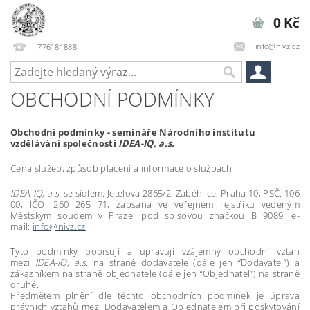
0 Kč
info@nivz.cz
776181888
OBCHODNÍ PODMÍNKY
Obchodní podmínky - semináře Národního institutu
vzdělávání společnosti
IDEA-IQ, a.s.
Cena služeb, způsob placení a informace o službách
IDEA-IQ, a.s.
se sídlem:
Jetelova 2865/2, Záběhlice, Praha 10, PSČ: 106
00,
IČO: 260 265 71, zapsaná ve veřejném rejstříku vedeným
Městským soudem v Praze, pod spisovou značkou B 9089, e-
mail:
info@nivz.cz
Tyto podmínky popisují a upravují vzájemný obchodní vztah
mezi
IDEA-IQ, a.s.
na straně dodavatele (dále jen “Dodavatel”) a
zákazníkem na straně objednatele (dále jen “Objednatel”) na straně
druhé.
Předmětem plnění dle těchto obchodních podmínek je úprava
právních vztahů mezi Dodavatelem a Objednatelem při poskytování