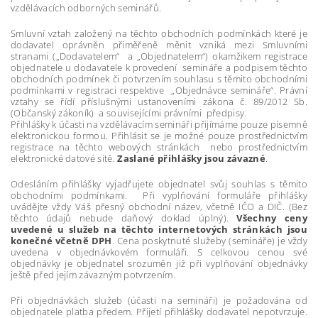
vzdělávacích odborných seminářů.
Smluvní vztah založený na těchto obchodních podmínkách které je
dodavatel oprávněn přiměřeně měnit vzniká mezi Smluvními
stranami („Dodavatelem“ a „Objednatelem“) okamžikem registrace
objednatele u dodavatele k provedení semináře a podpisem těchto
obchodních podmínek či potvrzením souhlasu s těmito obchodními
podmínkami v registraci respektive „Objednávce semináře“. Právní
vztahy se řídí příslušnými ustanoveními zákona č. 89/2012 Sb.
(Občanský zákoník) a souvisejícími právními předpisy.
Přihlášky k účasti na vzdělávacím semináři přijímáme pouze písemně
elektronickou formou. Přihlásit se je možné pouze prostřednictvím
registrace na těchto webových stránkách nebo prostřednictvím
elektronické datové sítě.
Zaslané přihlášky jsou závazné
.
Odesláním přihlášky vyjadřujete objednatel svůj souhlas s těmito
obchodními podmínkami. Při vyplňování formuláře přihlášky
uvádějte vždy Váš přesný obchodní název, včetně IČO a DIČ. (Bez
těchto údajů nebude daňový doklad úplný).
Všechny ceny
uvedené u služeb na těchto internetových stránkách jsou
konečné včetně DPH
. Cena poskytnuté služeby (semináře) je vždy
uvedena v objednávkovém formuláři. S celkovou cenou své
objednávky je objednatel srozuměn již při vyplňování objednávky
ještě před jejím závazným potvrzením.
Při objednávkách služeb (účasti na semináři) je požadována od
objednatele platba předem. Přijetí přihlášky dodavatel nepotvrzuje.