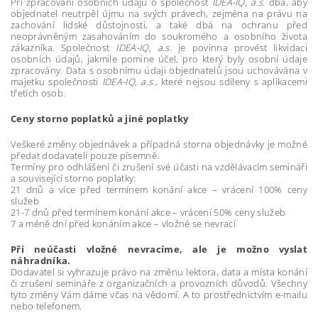
Při zpracování osobních údajů o společnost
IDEA-IQ, a.s.
dbá, aby
objednatel neutrpěl újmu na svých právech, zejména na právu na
zachování lidské důstojnosti, a také dbá na ochranu před
neoprávněným zasahováním do soukromého a osobního života
zákazníka. Společnost
IDEA-IQ, a.s.
je povinna provést likvidaci
osobních údajů, jakmile pomine účel, pro který byly osobní údaje
zpracovány. Data s osobnímu údaji objednatelů jsou uchovávána v
majetku společnosti
IDEA-IQ, a.s
., které nejsou sdíleny s aplikacemi
třetích osob.
Ceny storno poplatků a jiné poplatky
Veškeré změny objednávek a případná storna objednávky je možné
předat dodavateli pouze písemně.
Termíny pro odhlášení či zrušení své účasti na vzdělávacím semináři
a související storno poplatky:
21 dnů a více před termínem konání akce – vrácení 100% ceny
služeb
21-7 dnů před termínem konání akce – vrácení 50% ceny služeb
7 a méně dní před konáním akce – vložné se nevrací
Při neúčasti vložné nevracíme, ale je možno vyslat
náhradníka.
Dodavatel si vyhrazuje právo na změnu lektora, data a místa konání
či zrušení semináře z organizačních a provozních důvodů. Všechny
tyto změny Vám dáme včas na vědomí. A to prostřednictvím e-mailu
nebo telefonem.