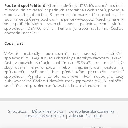
Poučení spotřebitelů
: Klient společnosti IDEA-IQ, a.s. má možnost
mimosoudního řešení případných spotřebitelských sporů, pokud je
v postavení spotřebitele. Souhrnné informace k této problematice
jsou na webu České obchodní inspekce www.coi.cz. Všechny návrhy
ve spotřebitelských sporech mezi poskytovatelem služeb
společností IDEA-IQ, a.s. a klientem je třeba zasílat na Českou
obchodní inspekci.
Copyright
Veškeré materiály publikované na webových stránkách
společnosti
IDEA-IQ, a.s
. jsou chráněny autorským zákonem. Jakákoli
část webových stránek společnosti
IDEA-IQ, a.s.
nesmí být
zkopírována elektronickou nebo mechanickou cestou a
zpřístupněna veřejnosti bez předchozího písemného svolení
společnosti. Výjimku z tohoto ustanovení tvoří soubory a texty
publikované za účelem tiskových zpráv (zpravodajství). V průběhu
semináře není povoleno pořizovat audio ani videozáznam.
Shoptet.cz
|
Můjprvníeshop.cz
|
E-shop lékařská kosmetika
|
Kosmetický Salon H20
|
Advokátní kancelář