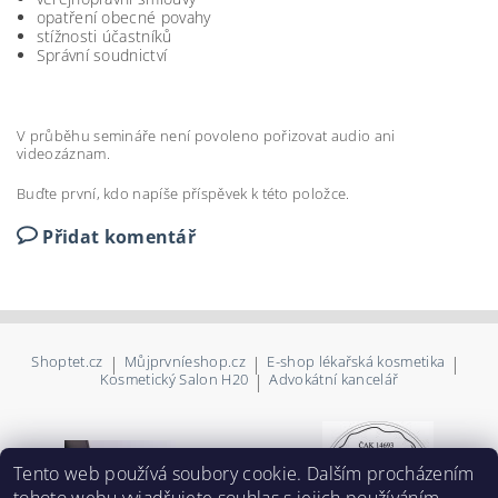
opatření obecné povahy
stížnosti účastníků
Správní soudnictví
V průběhu semináře není povoleno pořizovat audio ani
videozáznam.
Buďte první, kdo napíše příspěvek k této položce.
Přidat komentář
Shoptet.cz
|
Můjprvníeshop.cz
|
E-shop lékařská kosmetika
|
Kosmetický Salon H20
|
Advokátní kancelář
Tento web používá soubory cookie. Dalším procházením