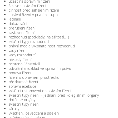
účast na správním řízení
čas ve správním řízení
činnost před zahájením řízení
správní řízení v prvním stupni
jednání
dokazování
přerušení řízení
zastavení řízení
rozhodnutí (podklady, náležitosti… )
zvláštní typy rozhodnutí
právní moc a vykonatelnost rozhodnutí
vady řízení
vady rozhodnutí
náklady řízení
ochrana účastníků
odvolání a rozklad ve správním právu
obnova řízení
řízení o opravném prostředku
přezkumné řízení
správní exekuce
zvláštní ustanovení o správním řízení
zvláštní typy řízení – jednání před kolegiálními orgány
dotčené orgány
zvláštní typy řízení
záruky
vyjádření, osvědčení a sdělení
veřejnoprávní smlouvy