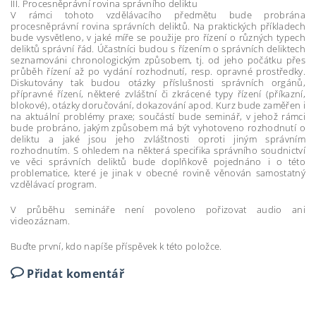
III. Procesněprávní rovina správního deliktu
V rámci tohoto vzdělávacího předmětu bude probrána
procesněprávní rovina správních deliktů. Na praktických příkladech
bude vysvětleno, v jaké míře se použije pro řízení o různých typech
deliktů správní řád. Účastníci budou s řízením o správních deliktech
seznamováni chronologickým způsobem, tj. od jeho počátku přes
průběh řízení až po vydání rozhodnutí, resp. opravné prostředky.
Diskutovány tak budou otázky příslušnosti správních orgánů,
přípravné řízení, některé zvláštní či zkrácené typy řízení (příkazní,
blokové), otázky doručování, dokazování apod. Kurz bude zaměřen i
na aktuální problémy praxe; součástí bude seminář, v jehož rámci
bude probráno, jakým způsobem má být vyhotoveno rozhodnutí o
deliktu a jaké jsou jeho zvláštnosti oproti jiným správním
rozhodnutím. S ohledem na některá specifika správního soudnictví
ve věci správních deliktů bude doplňkově pojednáno i o této
problematice, které je jinak v obecné rovině věnován samostatný
vzdělávací program.
V průběhu semináře není povoleno pořizovat audio ani
videozáznam.
Buďte první, kdo napíše příspěvek k této položce.
Přidat komentář