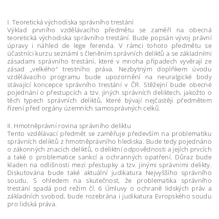
I. Teoretická východiska správního trestání
Výklad prvního vzdělávacího předmětu se zaměří na obecná
teoretická východiska správního trestání. Bude popsán vývoj právní
úpravy i náhled de lege ferenda. V rámci tohoto předmětu se
účastníci kurzu seznámí s členěním správních deliktů a se základními
zásadami správního trestání, které v mnoha případech vyvěrají ze
zásad „velkého“ trestního práva. Nezbytným doplňkem úvodu
vzdělávacího programu bude upozornění na neuralgické body
stávající koncepce správního trestání v ČR. Stěžejní bude obecné
pojednání o přestupcích a tzv. jiných správních deliktech, jakožto o
těch typech správních deliktů, které bývají nejčastěji předmětem
řízení před orgány územních samosprávných celků.
II. Hmotněprávní rovina správního deliktu
Tento vzdělávací předmět se zaměřuje především na problematiku
správních deliktů z hmotněprávního hlediska. Bude tedy pojednáno
o zákonných znacích deliktů, o deliktní odpovědnosti a jejích prvcích
a také o problematice sankcí a ochranných opatření. Důraz bude
kladen na odlišnosti mezi přestupky a tzv. jinými správními delikty.
Diskutována bude také aktuální judikatura Nejvyššího správního
soudu. S ohledem na skutečnost, že problematika správního
trestání spadá pod režim čl. 6 Úmluvy o ochraně lidských práv a
základních svobod, bude rozebrána i judikatura Evropského soudu
pro lidská práva.