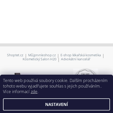
Shoptet.cz
|
Můjprvníeshop.cz
|
E-shop lékařská kosmetika
|
Kosmetický Salon H20
|
Advokátní kancelář
Tento web používá soubory cookie. Dalším procházením
tohoto webu vyjadřujete souhlas s jejich používáním..
Více informací
zde
.
NASTAVENÍ
2026 ©
NIVz společnosti IDEA-IQ, a.s.
, všechna práva vyhrazena