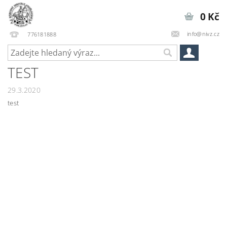
0 Kč
info@nivz.cz
776181888
TEST
29.3.2020
test