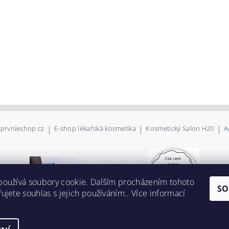
prvníeshop.cz
|
E-shop lékařská kosmetika
|
Kosmetický Salon H20
|
A
používá soubory cookie. Dalším procházením tohoto
SO
ujete souhlas s jejich používáním.. Více informací