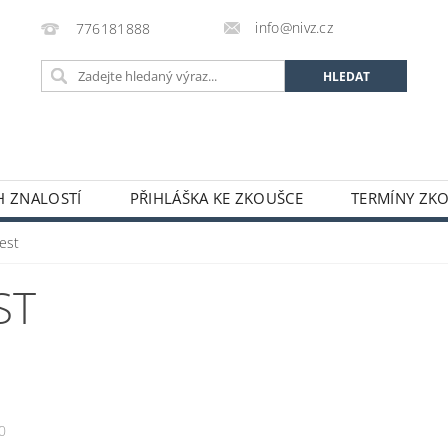
info@nivz.cz
776181888
 ZNALOSTÍ
PŘIHLÁŠKA KE ZKOUŠCE
TERMÍNY ZK
est
ST
0