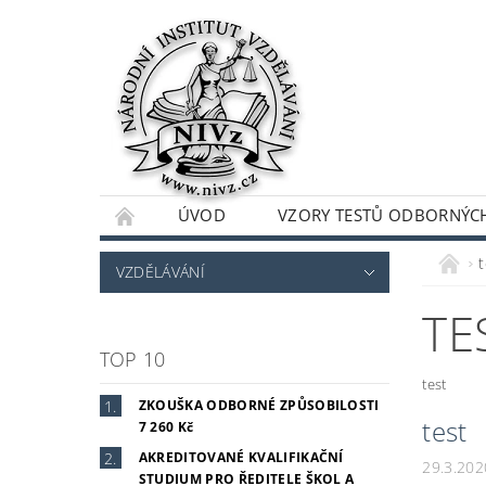
ÚVOD
VZORY TESTŮ ODBORNÝCH
t
VZDĚLÁVÁNÍ
TE
TOP 10
test
ZKOUŠKA ODBORNÉ ZPŮSOBILOSTI
test
7 260 Kč
AKREDITOVANÉ KVALIFIKAČNÍ
29.3.202
STUDIUM PRO ŘEDITELE ŠKOL A