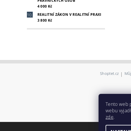
PRÁVNICKÝCH OSOB
4 000 Kč
REALITNÍ ZÁKON V REALITNÍ PRAXI
3 800 Kč
Shoptet.cz
|
Můj
Tento web 
webu vyjadř
zde
.