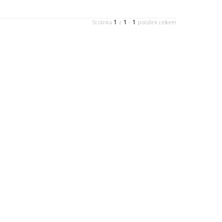
1
1
1
Stránka
z
-
položek celkem