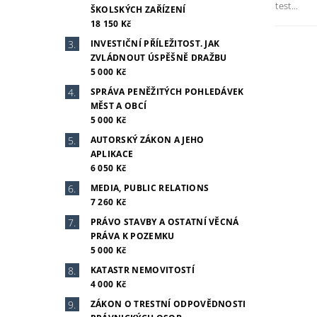
test...
ŠKOLSKÝCH ZAŘÍZENÍ
18 150 Kč
INVESTIČNÍ PŘÍLEŽITOST. JAK
ZVLÁDNOUT ÚSPĚŠNĚ DRAŽBU
5 000 Kč
SPRÁVA PENĚŽITÝCH POHLEDÁVEK
MĚST A OBCÍ
5 000 Kč
AUTORSKÝ ZÁKON A JEHO
APLIKACE
6 050 Kč
MEDIA, PUBLIC RELATIONS
7 260 Kč
PRÁVO STAVBY A OSTATNÍ VĚCNÁ
PRÁVA K POZEMKU
5 000 Kč
KATASTR NEMOVITOSTÍ
4 000 Kč
ZÁKON O TRESTNÍ ODPOVĚDNOSTI