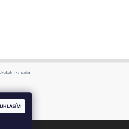
dvokátní kancelář
UHLASÍM