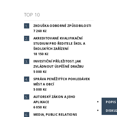
TOP 10
ZKOUŠKA ODBORNÉ ZPŮSOBILOSTI
7 260 Kč
AKREDITOVANÉ KVALIFIKAČNÍ
STUDIUM PRO ŘEDITELE ŠKOL A
ŠKOLSKÝCH ZAŘÍZENÍ
18 150 Kč
INVESTIČNÍ PŘÍLEŽITOST. JAK
ZVLÁDNOUT ÚSPĚŠNĚ DRAŽBU
5 000 Kč
SPRÁVA PENĚŽITÝCH POHLEDÁVEK
MĚST A OBCÍ
5 000 Kč
AUTORSKÝ ZÁKON A JEHO
POPIS
APLIKACE
6 050 Kč
DISKU
MEDIA, PUBLIC RELATIONS