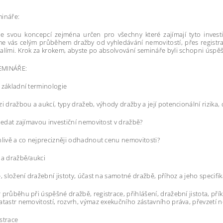
mináře:
e svou koncepcí zejména určen pro všechny které zajímají tyto investič
 vás celým průběhem dražby od vyhledávání nemovitostí, přes registrac
alími. Krok za krokem, abyste po absolvování semináře byli schopni úspěš
EMINÁŘE:
 základní terminologie
zi dražbou a aukcí, typy dražeb, výhody dražby a její potencionální rizika, 
hledat zajímavou investiční nemovitost v dražbě?
hlivě a co nejprecizněji odhadnout cenu nemovitosti?
na dražbě/aukci
e, složení dražební jistoty, účast na samotné dražbě, příhoz a jeho specif
 průběhu při úspěšné dražbě, registrace, přihlášení, dražební jistota, pří
atastr nemovitostí, rozvrh, výmaz exekučního zástavního práva, převzetí 
strace