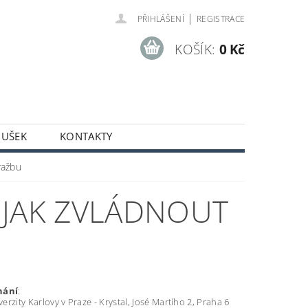
|
PŘIHLÁŠENÍ
REGISTRACE
KOŠÍK:
0 Kč
OUŠEK
KONTAKTY
ražbu
. JAK ZVLÁDNOUT
nání
:
rzity Karlovy v Praze - Krystal, José Martího 2, Praha 6