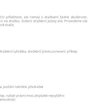
ní příležitosti, ale nemají s dražbami žádné zkušenosti.
i na dražbu, složení dražební jistoty atd. Provedeme vás
ně dražit.
dražební vyhláška, dražební jistota,usnesení, příklep
ika, podání námitek, předražek
klep, nabytí právní moci,doplatek nejvyššího
nemovitosti