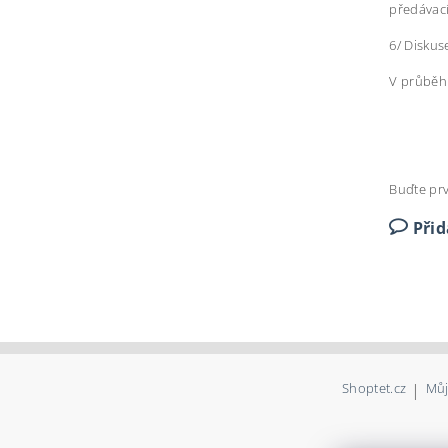
předávací
6/ Diskus
V průběh
Buďte prv
Při
Shoptet.cz
|
Můj