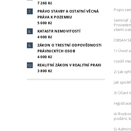
7 260 Kč
Popis se
PRÁVO STAVBY A OSTATNÍ VĚCNÁ
PRÁVA K POZEMKU
Seminář j
5 000 Kč
Provedeme
všemi úsk
KATASTR NEMOVITOSTÍ
4 000 Kč
OBSAH S
ZÁKON O TRESTNÍ ODPOVĚDNOSTI
1/ Úvod a
PRÁVNICKÝCH OSOB
4 000 Kč
rozdíl me
REALITNÍ ZÁKON V REALITNÍ PRAXI
3 800 Kč
2/ Jak vy
jak spole
3/ Účast 
registrac
4/ Rozbor
podání, k
5/ Admini