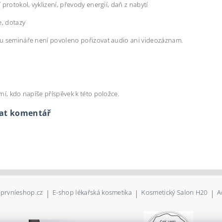
 protokol, vyklizení, převody energií, daň z nabytí
e, dotazy
u semináře není povoleno pořizovat audio ani videozáznam.
ní, kdo napíše příspěvek k této položce.
dat komentář
prvníeshop.cz
|
E-shop lékařská kosmetika
|
Kosmetický Salon H20
|
A