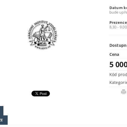
Datum k
bude upř
Prezenc
8.30 - 9.00
Dostupn
Cena
5 00
Kód pro
Kategori
ZE