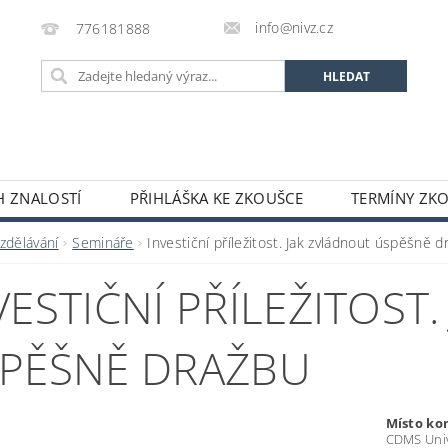
info@nivz.cz
776181888
 ZNALOSTÍ
PŘIHLÁŠKA KE ZKOUŠCE
TERMÍNY ZK
zdělávání
Semináře
Investiční příležitost. Jak zvládnout úspěšně d
VESTIČNÍ PŘÍLEŽITOST
PĚŠNĚ DRAŽBU
Místo ko
CDMS Unive