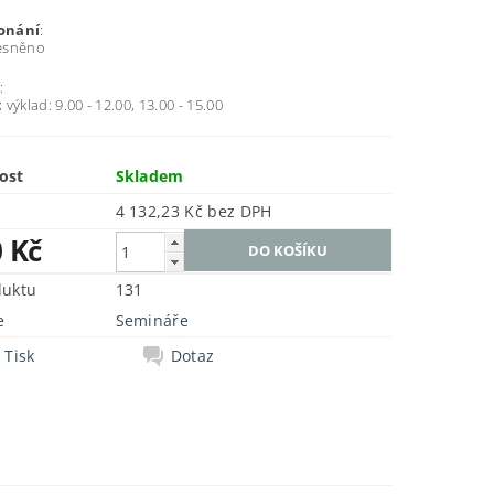
onání
:
esněno
e
:
; výklad: 9.00 - 12.00, 13.00 - 15.00
ost
Skladem
4 132,23 Kč bez DPH
0 Kč
duktu
131
e
Semináře
Tisk
Dotaz