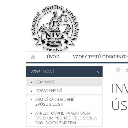
ÚVOD
VZORY TESTŮ ODBORNÝCH
v
VZDĚLÁVÁNÍ
SEMINÁŘE
IN
PORADENSTVÍ
ZKOUŠKA ODBORNÉ
ÚS
ZPŮSOBILOSTI
AKREDITOVANÉ KVALIFIKAČNÍ
STUDIUM PRO ŘEDITELE ŠKOL A
ŠKOLSKÝCH ZAŘÍZENÍ