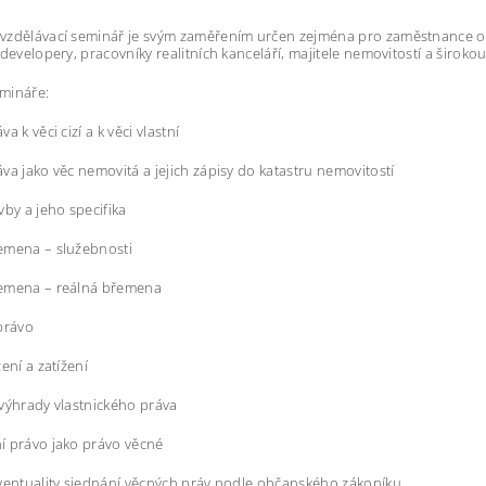
vzdělávací seminář je svým zaměřením určen zejména pro zaměstnance o
 developery, pracovníky realitních kanceláří, majitele nemovitostí a širok
mináře:
a k věci cizí a k věci vlastní
va jako věc nemovitá a jejich zápisy do katastru nemovitostí
vby a jeho specifika
emena – služebnosti
emena – reálná břemena
právo
ení a zatížení
výhrady vlastnického práva
í právo jako právo věcné
ventuality sjednání věcných práv podle občanského zákoníku