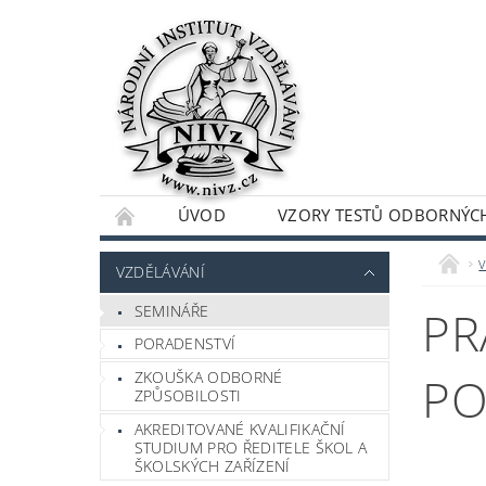
ÚVOD
VZORY TESTŮ ODBORNÝCH
v
VZDĚLÁVÁNÍ
SEMINÁŘE
PR
PORADENSTVÍ
ZKOUŠKA ODBORNÉ
P
ZPŮSOBILOSTI
AKREDITOVANÉ KVALIFIKAČNÍ
STUDIUM PRO ŘEDITELE ŠKOL A
ŠKOLSKÝCH ZAŘÍZENÍ