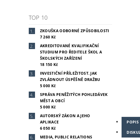
TOP 10
ZKOUŠKA ODBORNÉ ZPŮSOBILOSTI
7 260 Kč
AKREDITOVANÉ KVALIFIKAČNÍ
STUDIUM PRO ŘEDITELE ŠKOL A
ŠKOLSKÝCH ZAŘÍZENÍ
18 150 Kč
INVESTIČNÍ PŘÍLEŽITOST. JAK
ZVLÁDNOUT ÚSPĚŠNĚ DRAŽBU
5 000 Kč
SPRÁVA PENĚŽITÝCH POHLEDÁVEK
MĚST A OBCÍ
5 000 Kč
AUTORSKÝ ZÁKON A JEHO
POPIS
APLIKACE
6 050 Kč
DISKU
MEDIA, PUBLIC RELATIONS