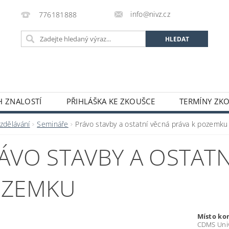
info@nivz.cz
776181888
 ZNALOSTÍ
PŘIHLÁŠKA KE ZKOUŠCE
TERMÍNY ZK
zdělávání
Semináře
Právo stavby a ostatní věcná práva k pozemku
ÁVO STAVBY A OSTATN
OZEMKU
Místo ko
CDMS Unive