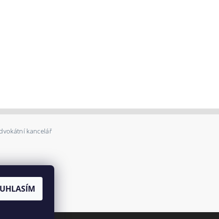
dvokátní kancelář
UHLASÍM