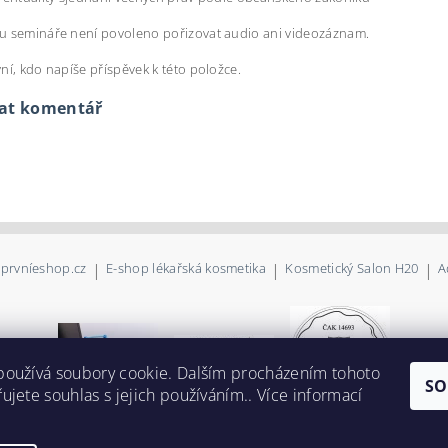
u semináře není povoleno pořizovat audio ani videozáznam.
ní, kdo napíše příspěvek k této položce.
dat komentář
prvníeshop.cz
|
E-shop lékařská kosmetika
|
Kosmetický Salon H20
|
A
používá soubory cookie. Dalším procházením tohoto
SO
ujete souhlas s jejich používáním.. Více informací