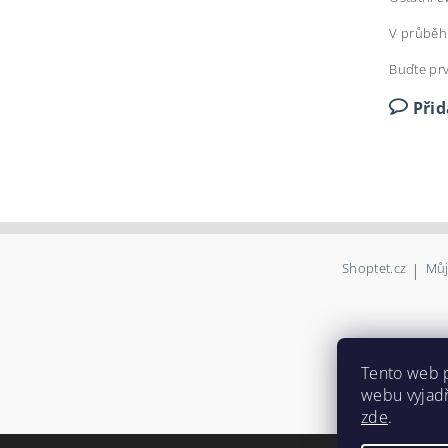
V průběh
Buďte prv
Při
Shoptet.cz
|
Můj
Tento web 
webu vyjadř
zde
.