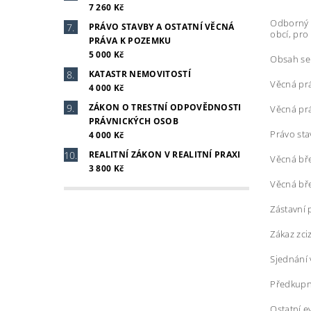
7 260 Kč
Odborný 
PRÁVO STAVBY A OSTATNÍ VĚCNÁ
obcí, pro
PRÁVA K POZEMKU
5 000 Kč
Obsah se
KATASTR NEMOVITOSTÍ
Věcná práv
4 000 Kč
ZÁKON O TRESTNÍ ODPOVĚDNOSTI
Věcná prá
PRÁVNICKÝCH OSOB
Právo sta
4 000 Kč
REALITNÍ ZÁKON V REALITNÍ PRAXI
Věcná bř
3 800 Kč
Věcná bř
Zástavní 
Zákaz zciz
Sjednání 
Předkupn
Ostatní e