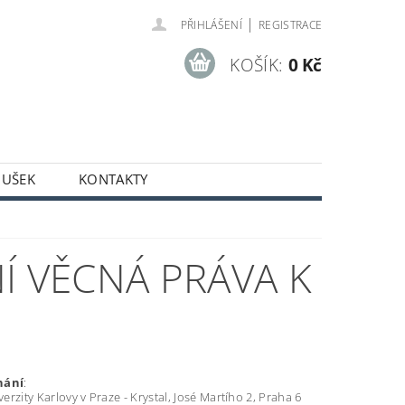
|
PŘIHLÁŠENÍ
REGISTRACE
KOŠÍK:
0 Kč
OUŠEK
KONTAKTY
Í VĚCNÁ PRÁVA K
nání
:
rzity Karlovy v Praze - Krystal, José Martího 2, Praha 6