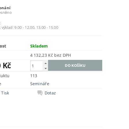
onání
:
esněno
e
:
; výklad: 9.00 - 12.00, 13.00 - 15.00
ost
Skladem
4 132,23 Kč bez DPH
0 Kč
duktu
113
e
Semináře
Tisk
Dotaz