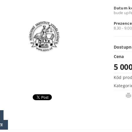
Datum k
bude upř
Prezenc
8.30 - 9.00
Dostupn
Cena
5 00
Kód pro
Kategori
ZE