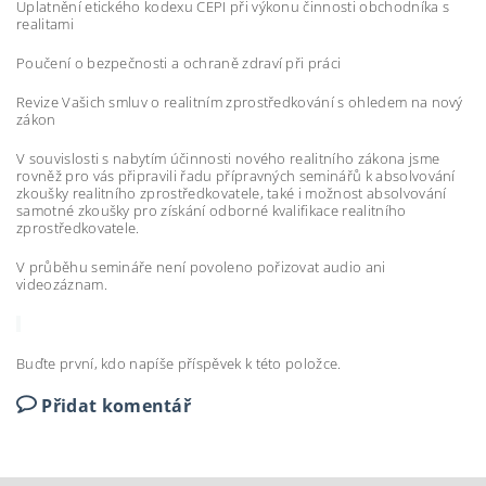
Uplatnění etického kodexu CEPI při výkonu činnosti obchodníka s
realitami
Poučení o bezpečnosti a ochraně zdraví při práci
Revize Vašich smluv o realitním zprostředkování s ohledem na nový
zákon
V souvislosti s nabytím účinnosti nového realitního zákona jsme
rovněž pro vás připravili řadu přípravných seminářů k absolvování
zkoušky realitního zprostředkovatele, také i možnost absolvování
samotné zkoušky pro získání odborné kvalifikace realitního
zprostředkovatele.
V průběhu semináře není povoleno pořizovat audio ani
videozáznam.
Buďte první, kdo napíše příspěvek k této položce.
Přidat komentář