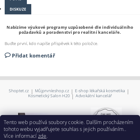
DISKUZE
Nabízíme výukové programy uzpůsobené dle individuálního
požadavků a poradenství pro realitní kanceláře.
Buďte první, kdo napíše příspěvek k této položce.
Přidat komentář
Shoptet.cz
|
Můjprvníeshop.cz
|
E-shop lékařská kosmetika
|
Kosmetický Salon H20
|
Advokátní kancelář
Tento web používá soubory cookie. Dalším procházením
tohoto webu vyjadřujete souhlas s jejich používáním..
Více informací
zde
.