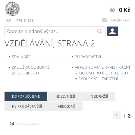
0 Kč
info@nivz.cz
776181888
VZDĚLÁVÁNÍ
, STRANA 2
SEMINÁŘE
PORADENSTVÍ
ZKOUŠKA ODBORNÉ
AKREDITOVANÉ KVALIFIKAČNÍ
ZPŮSOBILOSTI
STUDIUM PRO ŘEDITELE ŠKOL
A ŠKOLSKÝCH ZAŘÍZENÍ
DOPORUČUJEME
NEJLEVNĚJŠÍ
NEJDRAŽŠÍ
NEJPRODÁVANĚJŠÍ
ABECEDNĚ
2
1
24
položek celkem